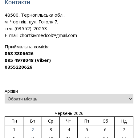
Контакти
48500, Тернопільська обл.,
м. Чортків, вул. Гоголя 7,
тел. (03552)-20253
E-mail:
chortkivmedcol@gmail.com
Приймальна комісія:
068 3806626
095 4978048 (Viber)
0355220626
Архіви
Червень 2026
Пн
Вт
Ср
Чт
Пт
Сб
Нд
1
2
3
4
5
6
7