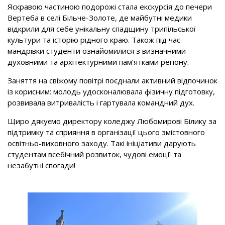
Яскравою частиною подорожі стала екскурсія до печери
Вертеба в селі Більче-Золоте, де майбутні медики
відкрили для себе унікальну спадщину трипільської
культури та історію рідного краю. Також під час
мандрівки студенти ознайомилися з визначними
духовними та архітектурними пам’ятками регіону.
Заняття на свіжому повітрі поєднали активний відпочинок
із корисним: молодь удосконалювала фізичну підготовку,
розвивала витривалість і гартувала командний дух.
Щиро дякуємо директору коледжу Любомирові Білику за
підтримку та сприяння в організації цього змістовного
освітньо-виховного заходу. Такі ініціативи дарують
студентам всебічний розвиток, чудові емоції та
незабутні спогади!