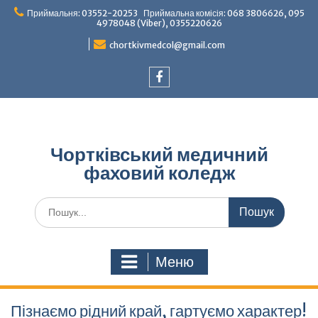
Перейти
Приймальня: 03552-20253 Приймальна комісія: 068 3806626, 095
до
4978048 (Viber), 0355220626
вмісту
chortkivmedcol@gmail.com
Facebook
Чортківський медичний
фаховий коледж
Шукати:
Меню
Пізнаємо рідний край, гартуємо характер!