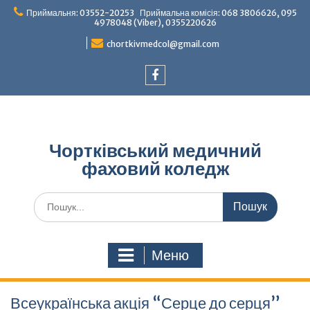
Перейти
Приймальня: 03552-20253 Приймальна комісія: 068 3806626, 095
до
4978048 (Viber), 0355220626
вмісту
chortkivmedcol@gmail.com
Facebook
Чортківський медичний
фаховий коледж
Шукати:
Меню
Всеукраїнська акція “Серце до серця”