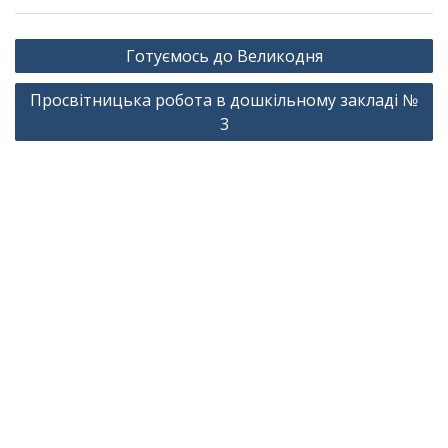
Навігація
Готуємось до Великодня
записів
Просвітницька робота в дошкільному закладі №
3