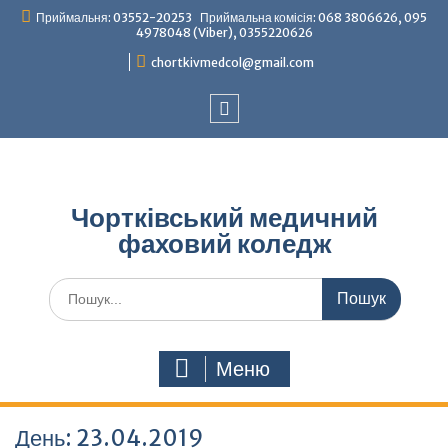
Перейти
Приймальня: 03552-20253 Приймальна комісія: 068 3806626, 095
до
4978048 (Viber), 0355220626
вмісту
chortkivmedcol@gmail.com
Facebook
Чортківський медичний
фаховий коледж
Шукати:
Меню
День:
23.04.2019