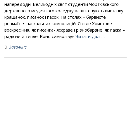
напередодні Великодніх свят студенти Чортківського
державного медичного коледжу влаштовують виставку
крашанок, писанок і пасок. На столах – барвисте
розмаїття пасхальних композицій. Світле Христове
воскресіння, як писанка- яскраве і різнобарвне, як паска –
радісне й тепле. Воно символізує
Читати далі …
Загальне