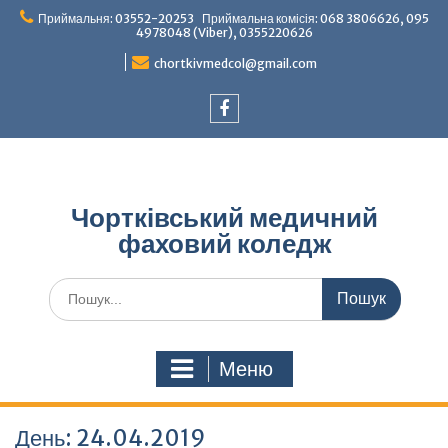
Перейти
Приймальня: 03552-20253 Приймальна комісія: 068 3806626, 095
до
4978048 (Viber), 0355220626
вмісту
chortkivmedcol@gmail.com
Facebook
Чортківський медичний
фаховий коледж
Шукати:
Меню
День:
24.04.2019