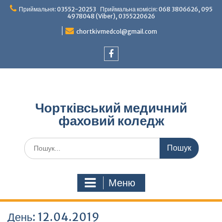
Перейти
Приймальня: 03552-20253 Приймальна комісія: 068 3806626, 095
до
4978048 (Viber), 0355220626
вмісту
chortkivmedcol@gmail.com
Facebook
Чортківський медичний
фаховий коледж
Шукати:
Меню
День:
12.04.2019