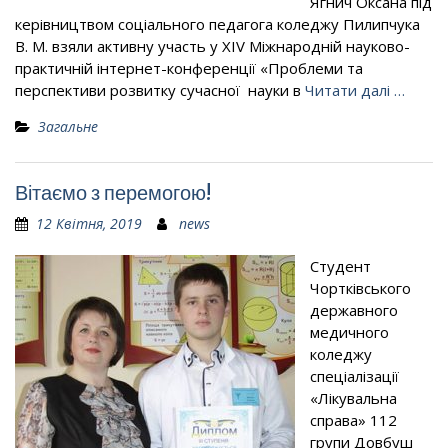
Ягнич Оксана під
керівництвом соціального педагога коледжу Пилипчука
В. М. взяли активну участь у ХІV Міжнародній науково-
практичній інтернет-конференції «Проблеми та
перспективи розвитку сучасної науки в
Читати далі …
Загальне
Вітаємо з перемогою!
12 Квітня, 2019
news
Студент
Чортківського
державного
медичного
коледжу
спеціалізації
«Лікувальна
справа» 112
групи Довбуш