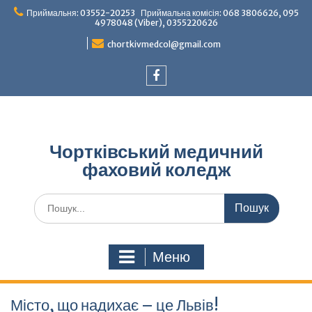
Перейти
Приймальня: 03552-20253 Приймальна комісія: 068 3806626, 095
до
4978048 (Viber), 0355220626
вмісту
chortkivmedcol@gmail.com
Facebook
Чортківський медичний
фаховий коледж
Шукати:
Меню
Місто, що надихає – це Львів!