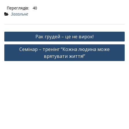
Переглядів:
40
Загальне
Навігація
Рак грудей – це не вирок!
записів
Семінар – тренінг “Кожна людина може
врятувати життя!”