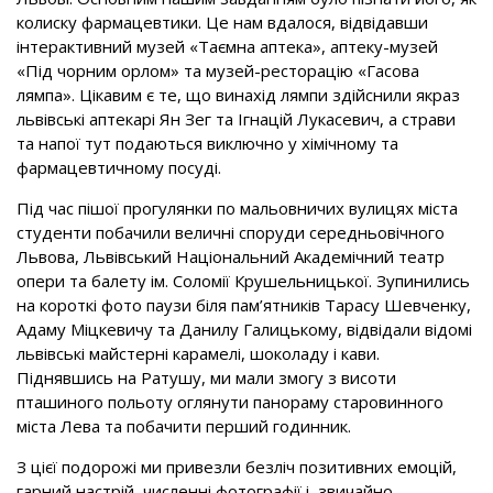
колиску фармацевтики. Це нам вдалося, відвідавши
інтерактивний музей «Таємна аптека», аптеку-музей
«Під чорним орлом» та музей-ресторацію «Гасова
лямпа». Цікавим є те, що винахід лямпи здійснили якраз
львівські аптекарі Ян Зег та Ігнацій Лукасевич, а страви
та напої тут подаються виключно у хімічному та
фармацевтичному посуді.
Під час пішої прогулянки по мальовничих вулицях міста
студенти побачили величні споруди середньовічного
Львова, Львівський Національний Академічний театр
опери та балету ім. Соломії Крушельницької. Зупинились
на короткі фото паузи біля пам’ятників Тарасу Шевченку,
Адаму Міцкевичу та Данилу Галицькому, відвідали відомі
львівські майстерні карамелі, шоколаду і кави.
Піднявшись на Ратушу, ми мали змогу з висоти
пташиного польоту оглянути панораму старовинного
міста Лева та побачити перший годинник.
З цієї подорожі ми привезли безліч позитивних емоцій,
гарний настрій, численні фотографії і, звичайно,