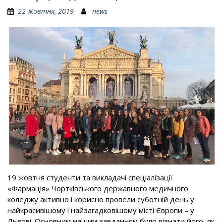
22 Жовтня, 2019
news
19 жовтня студенти та викладачі спеціалізації
«Фармація» Чортківського державного медичного
коледжу активно і корисно провели суботній день у
найкрасивішому і найзагадковішому місті Європи – у
Львові. Основним нашим завданням було пізнати його, як