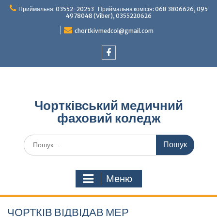
Перейти
Приймальня: 03552-20253 Приймальна комісія: 068 3806626, 095
до
4978048 (Viber), 0355220626
вмісту
chortkivmedcol@gmail.com
Facebook
Чортківський медичний
фаховий коледж
Шукати:
Меню
ЧОРТКІВ ВІДВІДАВ МЕР