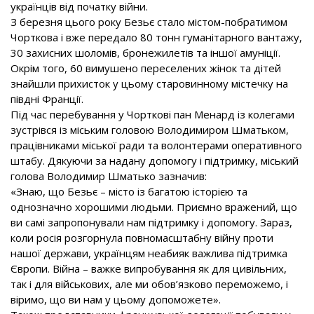
українців від початку війни.
З березня цього року Безьє стало містом-побратимом
Чорткова і вже передало 80 тонн гуманітарного вантажу,
30 захисних шоломів, бронежилетів та іншої амуніції.
Окрім того, 60 вимушено переселених жінок та дітей
знайшли прихисток у цьому старовинному містечку на
півдні Франції.
Під час перебування у Чорткові пан Менард із колегами
зустрівся із міським головою Володимиром Шматьком,
працівниками міської ради та волонтерами оперативного
штабу. Дякуючи за надану допомогу і підтримку, міський
голова Володимир Шматько зазначив:
«Знаю, що Безьє – місто із багатою історією та
однозначно хорошими людьми. Приємно вражений, що
ви самі запропонували нам підтримку і допомогу. Зараз,
коли росія розгорнула повномасштабну війну проти
нашої держави, українцям неабияк важлива підтримка
Європи. Війна – важке випробування як для цивільних,
так і для військових, але ми обов’язково переможемо, і
віримо, що ви нам у цьому допоможете».