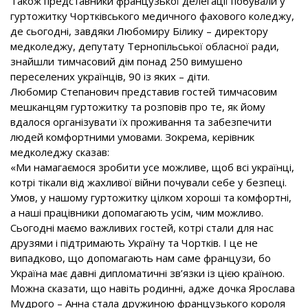
Також представники французької делегації побували у
гуртожитку Чортківського медичного фахового коледжу,
де сьогодні, завдяки Любомиру Білику – директору
медколеджу, депутату Тернопільської обласної ради,
знайшли тимчасовий дім понад 250 вимушено
переселених українців, 90 із яких – діти.
Любомир Степанович представив гостей тимчасовим
мешканцям гуртожитку та розповів про те, як йому
вдалося організувати їх проживання та забезпечити
людей комфортними умовами. Зокрема, керівник
медколеджу сказав:
«Ми намагаємося зробити усе можливе, щоб всі українці,
котрі тікали від жахливої війни почували себе у безпеці.
Умов, у нашому гуртожитку цілком хороші та комфортні,
а наші працівники допомагають усім, чим можливо.
Сьогодні маємо важливих гостей, котрі стали для нас
друзями і підтримають Україну та Чортків. І це не
випадково, що допомагають нам саме французи, бо
Україна має давні дипломатичні зв’язки із цією країною.
Можна сказати, що навіть родинні, адже дочка Ярослава
Мудрого – Анна стала дружиною французького короля