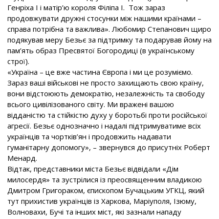
Генріха І і матір’ю короля Філіпа І. Тож зараз
продовжувати дружні стосунки між нашими країнами –
справа потрібна та важлива». Любомир Степанович щиро
подякував меру Безьє за підтримку та подарував йому на
пам’ять образ Пресвятої Богородиці (в українському
строї).
«Україна – це вже частина Європа і ми це розуміємо.
Зараз ваші військові не просто захищають свою країну,
вони відстоюють демократію, незалежність та свободу
всього цивілізованого світу. Ми вражені вашою
відданістю та стійкістю духу у боротьбі проти російської
агресії. Безьє однозначно і надалі підтримуватиме всіх
українців та чортків’ян і продовжить надавати
гуманітарну допомогу», – звернувся до присутніх Роберт
Менард.
Відтак, представники міста Безьє відвідали «Дім
милосердя» та зустрілися із преосвященним владикою
Дмитром Григораком, єпископом Бучацьким УГКЦ, який
тут прихистив українців із Харкова, Маріуполя, Ізюму,
Волновахи, Бучі та інших міст, які зазнали нападу