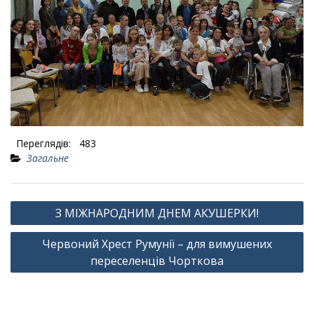
Переглядів:
483
Загальне
Навігація
З МІЖНАРОДНИМ ДНЕМ АКУШЕРКИ!
записів
Червоний Хрест Румунії – для вимушених
переселенців Чорткова