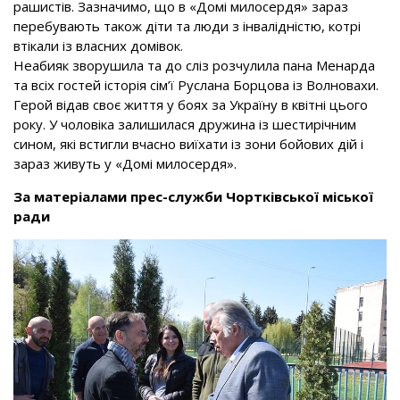
рашистів. Зазначимо, що в «Домі милосердя» зараз
перебувають також діти та люди з інвалідністю, котрі
втікали із власних домівок.
Неабияк зворушила та до сліз розчулила пана Менарда
та всіх гостей історія сім’ї Руслана Борцова із Волновахи.
Герой відав своє життя у боях за Україну в квітні цього
року. У чоловіка залишилася дружина із шестирічним
сином, які встигли вчасно виїхати із зони бойових дій і
зараз живуть у «Домі милосердя».
За матеріалами прес-служби Чортківської міської
ради