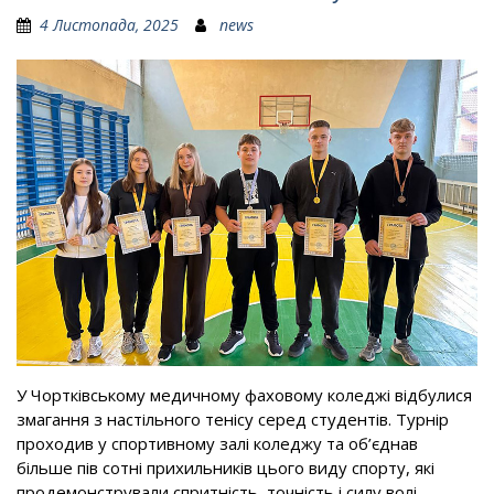
4 Листопада, 2025
news
У Чортківському медичному фаховому коледжі відбулися
змагання з настільного тенісу серед студентів. Турнір
проходив у спортивному залі коледжу та об’єднав
більше пів сотні прихильників цього виду спорту, які
продемонстрували спритність, точність і силу волі.