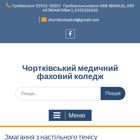
Перейти
Приймальня: 03552-20253 Приймальна комісія: 068 3806626, 095
до
4978048 (Viber), 0355220626
вмісту
chortkivmedcol@gmail.com
Facebook
Чортківський медичний
фаховий коледж
Шукати:
Меню
Змагання з настільного тенісу