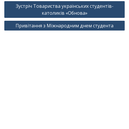
Навігація
Зустріч Товариства українських студентів-
записів
католиків «Обнова»
Привітання з Міжнародним днем студента