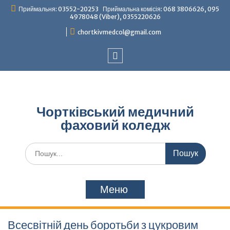
Перейти
Приймальня: 03552-20253 Приймальна комісія: 068 3806626, 095
до
4978048 (Viber), 0355220626
вмісту
chortkivmedcol@gmail.com
Facebook
Чортківський медичний
фаховий коледж
Шукати:
Меню
Всесвітній день боротьби з цукровим