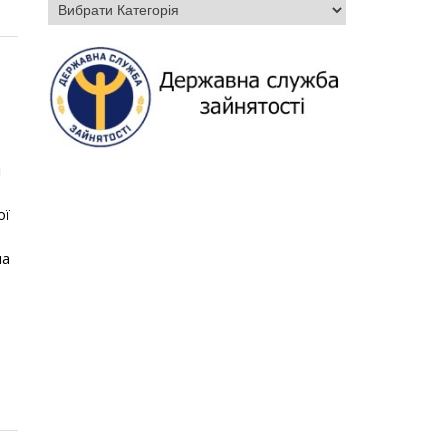
Категорії
і
ої
ма