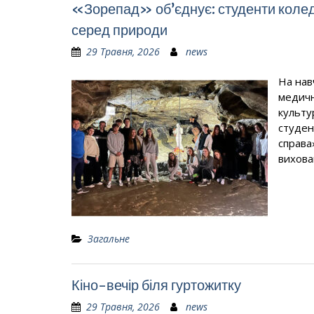
«Зорепад» об’єднує: студенти колед
серед природи
29 Травня, 2026
news
На нав
медичн
культу
студен
справа
вихова
Загальне
Кіно-вечір біля гуртожитку
29 Травня, 2026
news