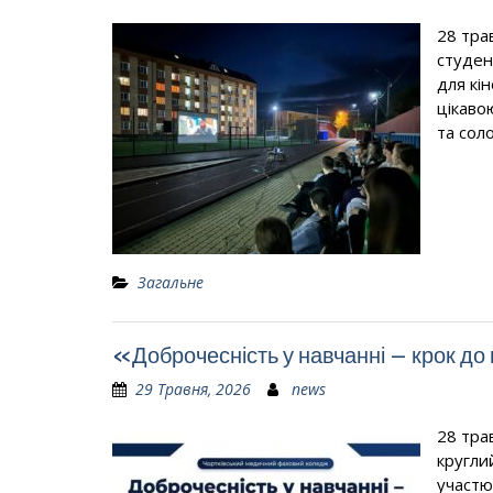
28 тра
студен
для кі
цікаво
та сол
Загальне
«Доброчесність у навчанні – крок д
29 Травня, 2026
news
28 тра
кругли
участю