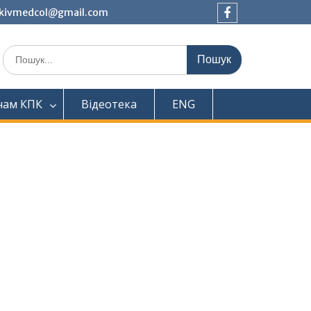
tkivmedcol@gmail.com
Facebook
Шукати:
чам КПК
Відеотека
ENG