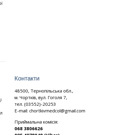
ої
Контакти
48500, Тернопільська обл.,
м. Чортків, вул. Гоголя 7,
і
тел. (03552)-20253
E-mail:
chortkivmedcol@gmail.com
ил
Приймальна комісія:
068 3806626