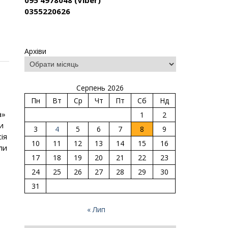
095 4978048 (Viber)
0355220626
Архіви
Серпень 2026
Пн
Вт
Ср
Чт
Пт
Сб
Нд
а»
1
2
и
3
4
5
6
7
8
9
ія
10
11
12
13
14
15
16
ли
17
18
19
20
21
22
23
24
25
26
27
28
29
30
31
« Лип