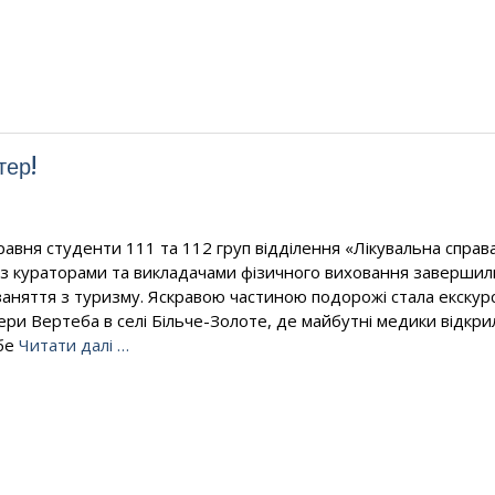
тер!
равня студенти 111 та 112 груп відділення «Лікувальна справ
із кураторами та викладачами фізичного виховання завершил
 заняття з туризму. Яскравою частиною подорожі стала екскурс
ери Вертеба в селі Більче-Золоте, де майбутні медики відкри
бе
Читати далі …