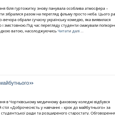
вня біля гуртожитку знову панувала особлива атмосфера –
ти зібралися разом на перегляд фільму просто неба. Цього р
но-вечора обрали сучасну українську комедію, яка виявилася
ю і змістовною.Під час перегляду студенти смакували попкор
одкою ватою, насолоджуючись
Читати далі …
о майбутнього»
вня в Чортківському медичному фаховому коледжі відбувся
й стіл «Доброчесність у навчанні – крок до майбутнього» за
 студентської ради та розширеного старостату. Обговоренн