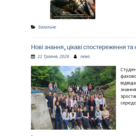
Загальне
Нові знання, цікаві спостереження та
22 Травня, 2026
news
Студен
фахово
відвід
знання
зроста
середо