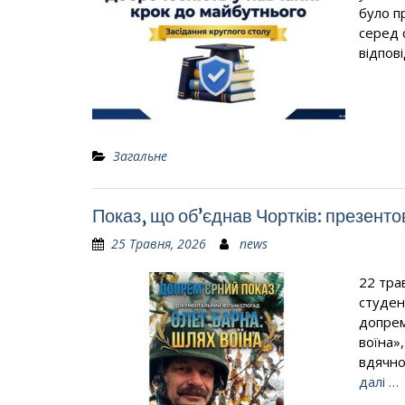
було п
серед 
відпов
Загальне
Показ, що об’єднав Чортків: презент
25 Травня, 2026
news
22 тра
студен
допрем
воїна»
вдячно
далі …