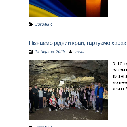
Загальне
Пізнаємо рідний край, гартуємо харак
15 Червня, 2026
news
9–10 т
разом 
виїзні
до печ
для се