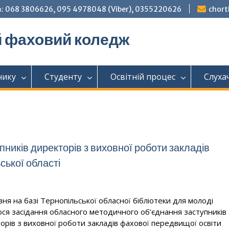
: 068 3806626, 095 4978048 (Viber), 0355220626
chor
й фаховий коледж
нику
Студенту
Освітній процес
Слуха
ників директорів з виховної роботи закладів
ської області
вня на базі Тернопільської обласної бібліотеки для молоді
ося засідання обласного методичного об’єднання заступників
орів з виховної роботи закладів фахової передвищої освіти