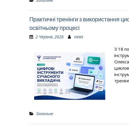
Загальне
Практичні тренінги з використання ци
освітньому процесі
2 Червня, 2026
news
З 18 п
інстру
Олекса
циклов
інстру
тренін
Загальне