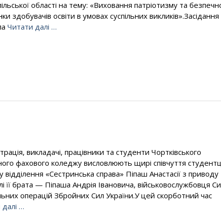
ільської області на тему: «Виховання патріотизму та безпечн
нки здобувачів освіти в умовах суспільних викликів».Засідання
ла
Читати далі …
страція, викладачі, працівники та студенти Чортківського
ого фахового коледжу висловлюють щирі співчуття студентц
рсу відділення «Сестринська справа» Піпаш Анастасії з приводу
лі її брата — Піпаша Андрія Івановича, військовослужбовця С
льних операцій Збройних Сил України.У цей скорботний час
 далі …