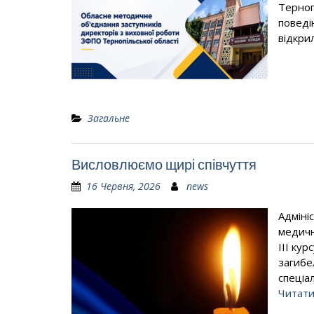
Терноп
поведі
відкри
Загальне
Висловлюємо щирі співчуття
16 Червня, 2026
news
Адміні
медичн
ІІІ ку
загибе
спеціа
Читати