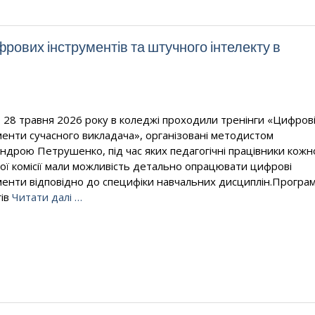
фрових інструментів та штучного інтелекту в
о 28 травня 2026 року в коледжі проходили тренінги «Цифров
менти сучасного викладача», організовані методистом
ндрою Петрушенко, під час яких педагогічні працівники кожн
ої комісії мали можливість детально опрацювати цифрові
менти відповідно до специфіки навчальних дисциплін.Програ
гів
Читати далі …