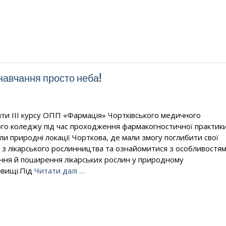
 навчання просто неба!
ти ІІІ курсу ОПП «Фармація» Чортківського медичного
го коледжу під час проходження фармакогностичної практик
али природні локації Чорткова, де мали змогу поглибити свої
 з лікарського рослинництва та ознайомитися з особливостя
ння й поширення лікарських рослин у природному
вищі.Під
Читати далі …