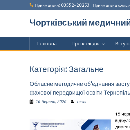
Перейти
Приймальня: 03552-20253 Приймальна комісія
до
вмісту
Чортківський медични
Головна
Про коледж
Вступ
Категорія:
Загальне
Обласне методичне об’єднання заступ
фахової передвищої освіти Тернопіль
16 Червня, 2026
news
15 чер
відбул
директ