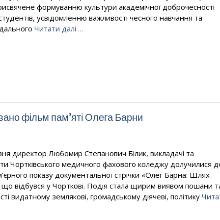
рисвячене формуванню культури академічної доброчесності
студентів, усвідомленню важливості чесного навчання та
ідального
Читати далі …
овано фільм пам’яті Олега Барни
вня директор Любомир Степанович Білик, викладачі та
ти Чортківського медичного фахового коледжу долучилися д
’єрного показу документальної стрічки «Олег Барна: Шлях
, що відбувся у Чорткові. Подія стала щирим виявом пошани т
сті видатному землякові, громадському діячеві, політику
Чита